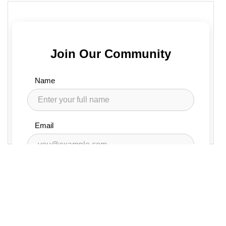
16
.pill-form-container
h2
 {
17
text-align
: 
center
;
18
font-weight
: 
600
;
19
margin-bottom
: 
30px
;
20
}
21
.form-group
 {
22
margin-bottom
: 
20px
;
23
}