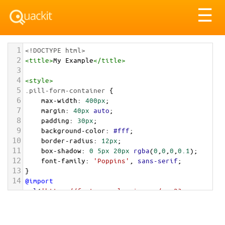
Tog
☰
nav
1
<!DOCTYPE html>
2
<
title
>
My Example
</
title
>
3
4
<
style
>
5
.pill-form-container
 {
6
max-width
: 
400px
;
7
margin
: 
40px
auto
;
8
padding
: 
30px
;
9
background-color
: 
#fff
;
10
border-radius
: 
12px
;
11
box-shadow
: 
0
5px
20px
rgba
(
0
,
0
,
0
,
0.1
);
12
font-family
: 
'Poppins'
, 
sans-serif
;
13
}
14
@import
url
(
'https://fonts.googleapis.com/css2?
family=Poppins:wght@400;500;600&display=swap'
)
;
15