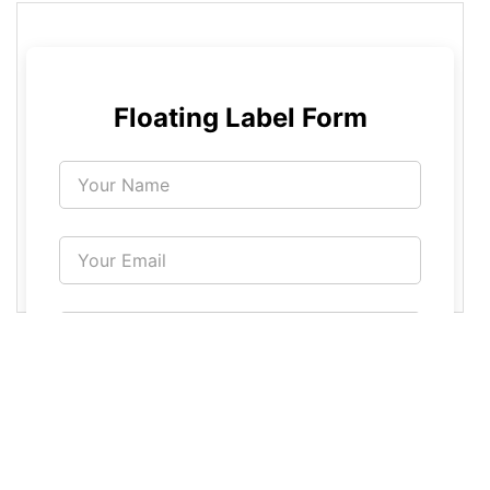
16
/* -- The core styles for floating labels -- 
*/
17
.form-group-float
 {
18
position
: 
relative
;
19
margin-bottom
: 
25px
;
20
}
21
.form-group-float
.form-control
 {
22
width
: 
100%
;