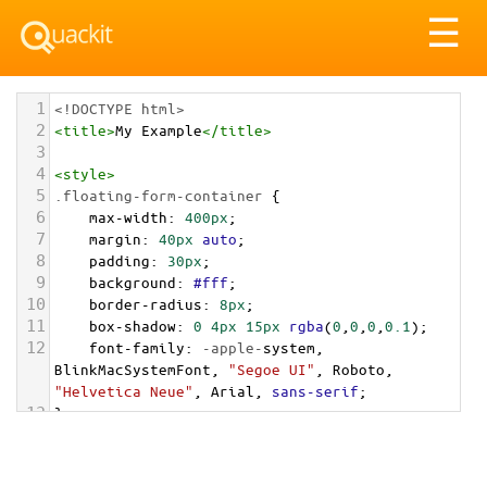
Tog
☰
nav
1
<!DOCTYPE html>
2
<
title
>
My Example
</
title
>
3
4
<
style
>
5
.floating-form-container
 {
6
max-width
: 
400px
;
7
margin
: 
40px
auto
;
8
padding
: 
30px
;
9
background
: 
#fff
;
10
border-radius
: 
8px
;
11
box-shadow
: 
0
4px
15px
rgba
(
0
,
0
,
0
,
0.1
);
12
font-family
: 
-apple-
system
, 
BlinkMacSystemFont
, 
"Segoe UI"
, 
Roboto
, 
"Helvetica Neue"
, 
Arial
, 
sans-serif
;
13
}
14
.floating-form-container
h2
 { 
text-align
: 
center
; 
margin-bottom
: 
25px
; }
15