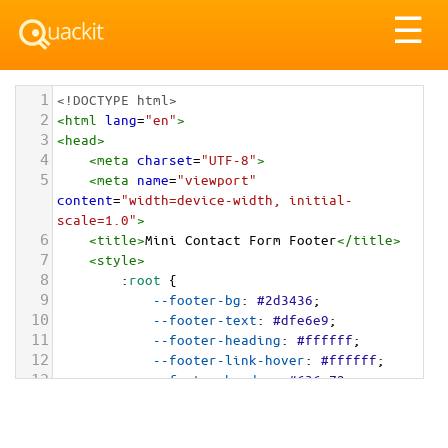
Tog
☰
nav
1
<!DOCTYPE html>
2
<
html
lang
=
"en"
>
3
<
head
>
4
<
meta
charset
=
"UTF-8"
>
5
<
meta
name
=
"viewport"
content
=
"width=device-width, initial-
scale=1.0"
>
6
<
title
>
Mini Contact Form Footer
</
title
>
7
<
style
>
8
        :
root
 {
9
--footer-bg
: 
#2d3436
;
10
--footer-text
: 
#dfe6e9
;
11
--footer-heading
: 
#ffffff
;
12
--footer-link-hover
: 
#ffffff
;
13
--footer-border
: 
#636e72
;
14
--form-button-bg
: 
#0984e3
;
15
--form-button-text
: 
#ffffff
;
16
        }