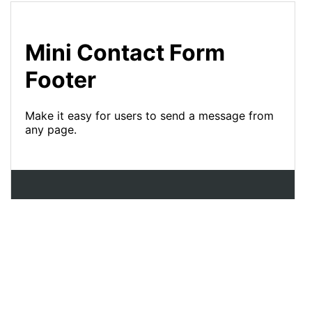
17
18
/* Basic body styles */
19
body
 {
20
font-family
: 
-apple-
system
, 
BlinkMacSystemFont
, 
"Segoe UI"
, 
Roboto
, 
"Helvetica Neue"
, 
Arial
, 
sans-serif
;
21
margin
: 
0
;
22
display
: 
flex
;
23
flex-direction
: 
column
;