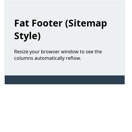
16
/* Basic body styles for 
demonstration */
17
body
 {
18
font-family
: 
system-ui
, 
-apple-
system
, 
BlinkMacSystemFont
, 
"Segoe UI"
, 
Roboto
, 
"Helvetica Neue"
, 
Arial
, 
sans-serif
;
19
margin
: 
0
;
20
display
: 
grid
;
21
grid-template-rows
: 
1fr
auto
;
22
min-height
: 
100vh
;
23
background-color
: 
#ecf0f1
;