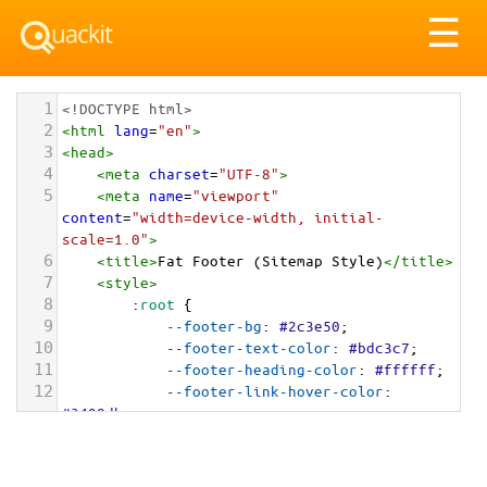
Tog
☰
nav
1
<!DOCTYPE html>
2
<
html
lang
=
"en"
>
3
<
head
>
4
<
meta
charset
=
"UTF-8"
>
5
<
meta
name
=
"viewport"
content
=
"width=device-width, initial-
scale=1.0"
>
6
<
title
>
Fat Footer (Sitemap Style)
</
title
>
7
<
style
>
8
        :
root
 {
9
--footer-bg
: 
#2c3e50
;
10
--footer-text-color
: 
#bdc3c7
;
11
--footer-heading-color
: 
#ffffff
;
12
--footer-link-hover-color
: 
#3498db
;
13
--footer-bottom-bg
: 
#233140
;
14
        }
15