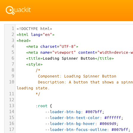
1
<!DOCTYPE html>
2
<
html
lang
=
"en"
>
3
<
head
>
4
<
meta
charset
=
"UTF-8"
>
5
<
meta
name
=
"viewport"
content
=
"width=device-w
6
<
title
>
Loading Spinner Button
</
title
>
7
<
style
>
8
/*
9
         Component: Loading Spinner Button
10
         Description: A button that shows a spinner during a simulated 
loading state.
11
        */
12
13
        :
root
 {
14
--loader-btn-bg
: 
#007bff
;
15
--loader-btn-text-color
: 
#ffffff
;
16
--loader-btn-bg-hover
: 
#0069d9
;
17
--loader-btn-focus-outline
: 
#007bff
;