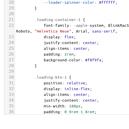
18
--loader-spinner-color
: 
#ffffff
;
19
        }
20
21
.loading-container-1
 {
22
font-family
: 
-apple-
system
, 
BlinkMacS
Roboto
, 
"Helvetica Neue"
, 
Arial
, 
sans-serif
;
23
display
: 
flex
;
24
justify-content
: 
center
;
25
align-items
: 
center
;
26
padding
: 
2rem
;
27
background-color
: 
#f8f9fa
;
28
        }
29
30
.loading-btn-1
 {
31
position
: 
relative
;
32
display
: 
inline-flex
;
33
align-items
: 
center
;
34
justify-content
: 
center
;
35
min-width
: 
180px
;
36
padding
: 
0.9rem
1.8rem
;
37
font-size
: 
1.1rem
;
38
font-weight
: 
600
;
color
: 
var
(
--loader-btn-text-color
);