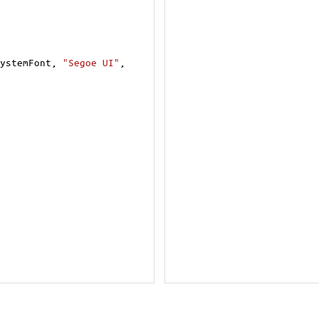
ystemFont
, 
"Segoe UI"
, 