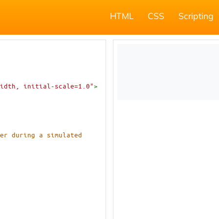
HTML
CSS
Scripting
idth, initial-scale=1.0"
>