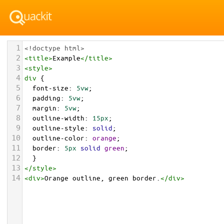
1
<!doctype html>
2
<
title
>
Example
</
title
>
3
<
style
>
4
div
 {
5
font-size
: 
5vw
;
6
padding
: 
5vw
;
7
margin
: 
5vw
;
8
outline-width
: 
15px
;
9
outline-style
: 
solid
;
10
outline-color
: 
orange
;
11
border
: 
5px
solid
green
;
12
  }
13
</
style
>
14
<
div
>
Orange outline, green border.
</
div
>