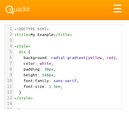
Tog
☰
nav
1
<!DOCTYPE html>
2
<
title
>
My Example
</
title
>
3
4
<
style
>
5
div
 {
6
background
: 
radial-gradient
(
yellow
, 
red
);
7
color
: 
white
;
8
padding
: 
30px
;
9
height
: 
160px
;
10
font-family
: 
sans-serif
;
11
font-size
: 
1.5em
;
12
  }
13
</
style
>
14
15
<
div
>
16
  Radial gradient example.
17
</
div
>