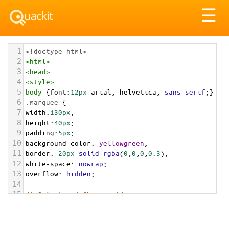
Tog
☰
nav
1
<!doctype html>
2
<
html
>
3
<
head
>
4
<
style
>
5
body
 {
font
:
12px
arial
, 
helvetica
, 
sans-serif
;}
6
.marquee
 {
7
width
:
130px
;
8
height
:
40px
;
9
padding
:
5px
;
10
background-color
: 
yellowgreen
;
11
border
: 
20px
solid
rgba
(
0
,
0
,
0
,
0.3
);
12
white-space
: 
nowrap
; 
13
overflow
: 
hidden
;
14
15
/* Safari and Chrome  */
16
overflow-x
:
-webkit-
marquee
;
17
-webkit-
marquee-direction
: 
backwards
;
18
-webkit-
marquee-style
: 
scroll
;