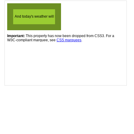
19
-webkit-
marquee-speed
: 
fast
;
20
-webkit-
marquee-increment
: 
small
;
21
-webkit-
marquee-repetition
: 
infinite
;
22
23
/* W3C  */
24
overflow-x
: 
marquee-line
;