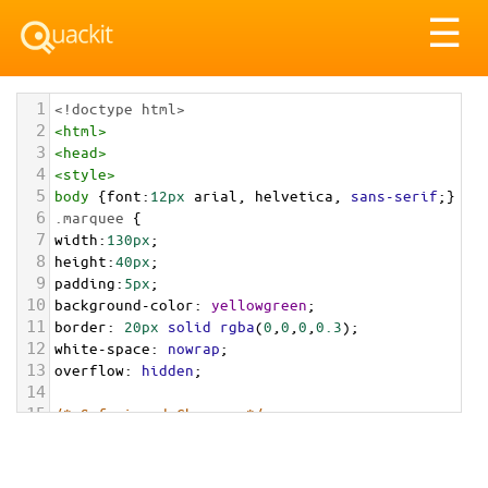
Tog
☰
nav
1
<!doctype html>
2
<
html
>
3
<
head
>
4
<
style
>
5
body
 {
font
:
12px
arial
, 
helvetica
, 
sans-serif
;}
6
.marquee
 {
7
width
:
130px
;
8
height
:
40px
;
9
padding
:
5px
;
10
background-color
: 
yellowgreen
;
11
border
: 
20px
solid
rgba
(
0
,
0
,
0
,
0.3
);
12
white-space
: 
nowrap
; 
13
overflow
: 
hidden
;
14
15
/* Safari and Chrome  */
16
overflow-x
:
-webkit-
marquee
;
17
-webkit-
marquee-direction
: 
backwards
;
18
-webkit-
marquee-style
: 
scroll
;