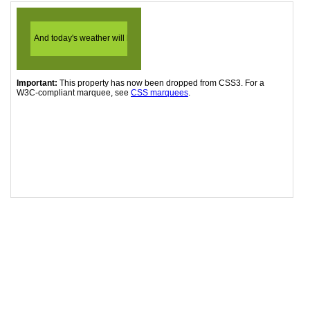
19
-webkit-
marquee-speed
: 
fast
;
20
-webkit-
marquee-increment
: 
small
;
21
-webkit-
marquee-repetition
: 
infinite
;
22
23
/* W3C  */
24
overflow-x
: 
marquee-line
;