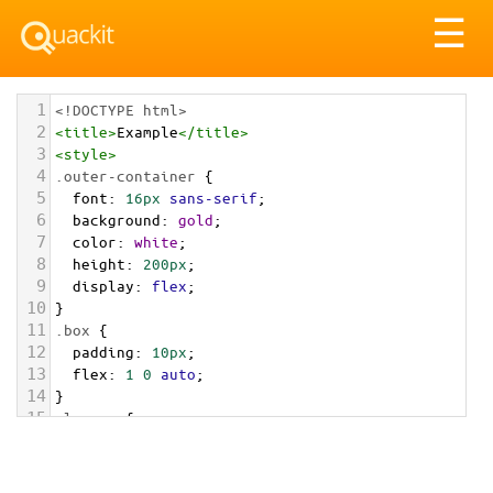
Tog
☰
nav
1
<!DOCTYPE html>
2
<
title
>
Example
</
title
>
3
<
style
>
4
.outer-container
 {
5
font
: 
16px
sans-serif
;
6
background
: 
gold
;
7
color
: 
white
;
8
height
: 
200px
;
9
display
: 
flex
;
10
}
11
.box
 {
12
padding
: 
10px
;
13
flex
: 
1
0
auto
;
14
}
15
.larger
 {
16
background
: 
yellowgreen
;
17
flex
: 
3
0
auto
;
18
}