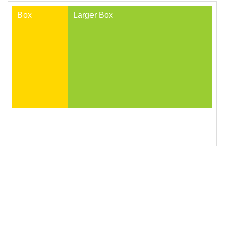
19
</
style
>
20
<
div
class
=
"outer-container"
>
21
<
div
class
=
"box"
>
Box
</
div
>
22
<
div
class
=
"box larger"
>
Larger Box
</
div
>
23
</
div
>