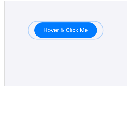
19
font-size
: 
1.2rem
;
20
border-radius
: 
50px
;
21
cursor
: 
pointer
;
22
outline
: 
none
;
23
position
: 
relative
;
24
/* Animate the button to slightly heave */