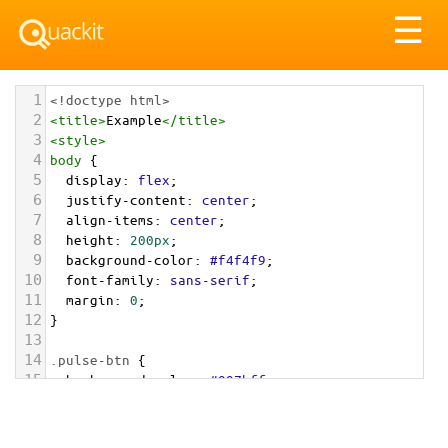
Tog
☰
nav
1
<!doctype html>
2
<
title
>
Example
</
title
>
3
<
style
>
4
body
 {
5
display
: 
flex
;
6
justify-content
: 
center
;
7
align-items
: 
center
;
8
height
: 
200px
;
9
background-color
: 
#f4f4f9
;
10
font-family
: 
sans-serif
;
11
margin
: 
0
;
12
}
13
14
.pulse-btn
 {
15
background-color
: 
#007bff
;
16
color
: 
white
;
17
border
: 
none
;
18
padding
: 
15px
30px
;