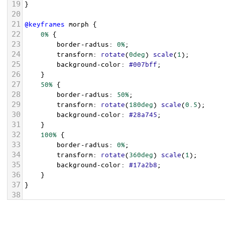
19
}
20
21
@keyframes
morph
 {
22
0%
 {
23
border-radius
: 
0%
;
24
transform
: 
rotate
(
0deg
) 
scale
(
1
);
25
background-color
: 
#007bff
;
26
    }
27
50%
 {
28
border-radius
: 
50%
;
29
transform
: 
rotate
(
180deg
) 
scale
(
0.5
);
30
background-color
: 
#28a745
;
31
    }
32
100%
 {
33
border-radius
: 
0%
;
34
transform
: 
rotate
(
360deg
) 
scale
(
1
);
35
background-color
: 
#17a2b8
;
36
    }
37
}
38
39
@media
 (
prefers-reduced-motion
: 
reduce
) {
40
.morph-loader
 {
/* Disabling the animation but keeping th