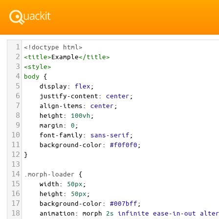
1
<!doctype html>
2
<
title
>
Example
</
title
>
3
<
style
>
4
body
 {
5
display
: 
flex
;
6
justify-content
: 
center
;
7
align-items
: 
center
;
8
height
: 
100vh
;
9
margin
: 
0
;
10
font-family
: 
sans-serif
;
11
background-color
: 
#f0f0f0
;
12
}
13
14
.morph-loader
 {
15
width
: 
50px
;
16
height
: 
50px
;
17
background-color
: 
#007bff
;
18
animation
: 
morph
2s
infinite
ease-in-out
alte