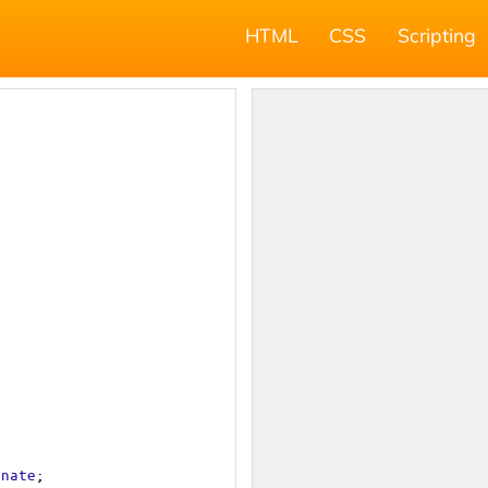
HTML
CSS
Scripting
rnate
;