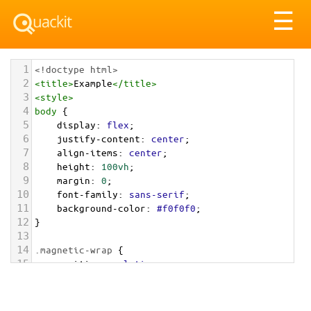
Tog
☰
nav
1
<!doctype html>
2
<
title
>
Example
</
title
>
3
<
style
>
4
body
 {
5
display
: 
flex
;
6
justify-content
: 
center
;
7
align-items
: 
center
;
8
height
: 
100vh
;
9
margin
: 
0
;
10
font-family
: 
sans-serif
;
11
background-color
: 
#f0f0f0
;
12
}
13
14
.magnetic-wrap
 {
15
position
: 
relative
;
16
width
: 
200px
;
17
height
: 
100px
;
18
display
: 
grid
;