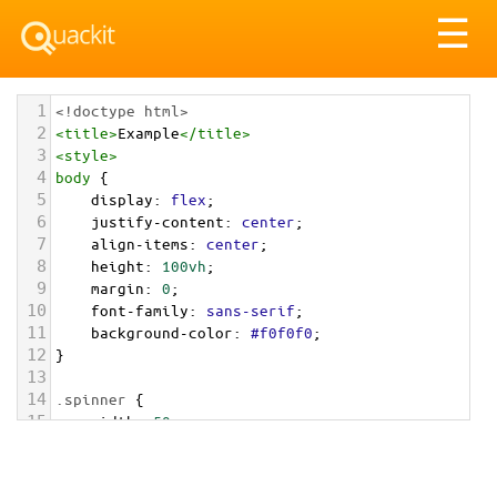
Tog
☰
nav
1
<!doctype html>
2
<
title
>
Example
</
title
>
3
<
style
>
4
body
 {
5
display
: 
flex
;
6
justify-content
: 
center
;
7
align-items
: 
center
;
8
height
: 
100vh
;
9
margin
: 
0
;
10
font-family
: 
sans-serif
;
11
background-color
: 
#f0f0f0
;
12
}
13
14
.spinner
 {
15
width
: 
50px
;
16
height
: 
50px
;
17
border
: 
5px
solid
rgba
(
0
, 
123
, 
255
, 
0.2
);
18
border-radius
: 
50%
;