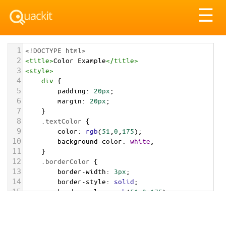
Tog
☰
nav
1
<!DOCTYPE html>
2
<
title
>
Color Example
</
title
>
3
<
style
>
4
div
 {
5
padding
: 
20px
;
6
margin
: 
20px
;
7
    }
8
.textColor
 {
9
color
: 
rgb
(
51
,
0
,
175
);
10
background-color
: 
white
;
11
    }
12
.borderColor
 {
13
border-width
: 
3px
;
14
border-style
: 
solid
;
15
border-color
: 
rgb
(
51
,
0
,
175
);
16
    }
17
.backgroundColor
 {
18
background-color
: 
rgb
(
51
,
0
,
175
);