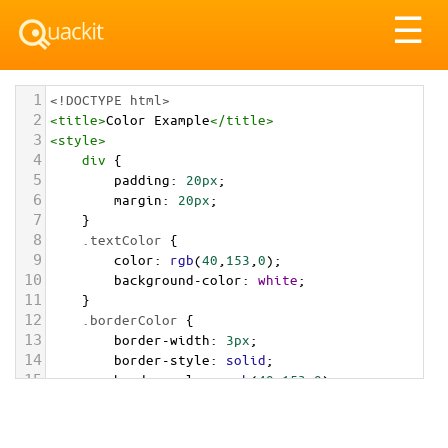
Tog
☰
nav
1
<!DOCTYPE html>
2
<
title
>
Color Example
</
title
>
3
<
style
>
4
div
 {
5
padding
: 
20px
;
6
margin
: 
20px
;
7
    }
8
.textColor
 {
9
color
: 
rgb
(
40
,
153
,
0
);
10
background-color
: 
white
;
11
    }
12
.borderColor
 {
13
border-width
: 
3px
;
14
border-style
: 
solid
;
15
border-color
: 
rgb
(
40
,
153
,
0
);
16
    }
17
.backgroundColor
 {
18
background-color
: 
rgb
(
40
,
153
,
0
);