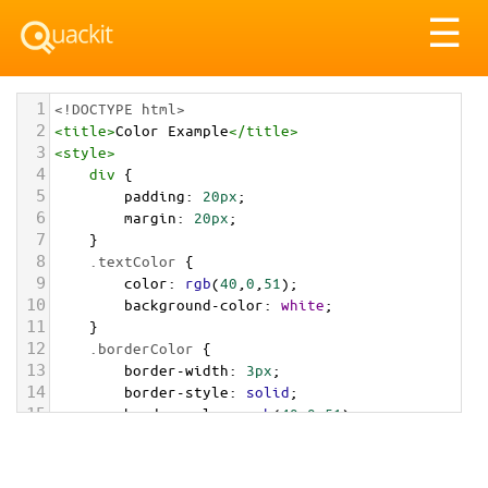
Tog
☰
nav
1
<!DOCTYPE html>
2
<
title
>
Color Example
</
title
>
3
<
style
>
4
div
 {
5
padding
: 
20px
;
6
margin
: 
20px
;
7
    }
8
.textColor
 {
9
color
: 
rgb
(
40
,
0
,
51
);
10
background-color
: 
white
;
11
    }
12
.borderColor
 {
13
border-width
: 
3px
;
14
border-style
: 
solid
;
15
border-color
: 
rgb
(
40
,
0
,
51
);
16
    }
17
.backgroundColor
 {
18
background-color
: 
rgb
(
40
,
0
,
51
);