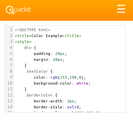
Tog
☰
nav
1
<!DOCTYPE html>
2
<
title
>
Color Example
</
title
>
3
<
style
>
4
div
 {
5
padding
: 
20px
;
6
margin
: 
20px
;
7
    }
8
.textColor
 {
9
color
: 
rgb
(
255
,
190
,
0
);
10
background-color
: 
white
;
11
    }
12
.borderColor
 {
13
border-width
: 
3px
;
14
border-style
: 
solid
;
15
border-color
: 
rgb
(
255
,
190
,
0
);
16
    }
17
.backgroundColor
 {
18
background-color
: 
rgb
(
255
,
190
,
0
);