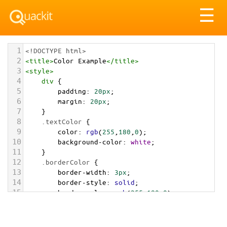
Tog
☰
nav
1
<!DOCTYPE html>
2
<
title
>
Color Example
</
title
>
3
<
style
>
4
div
 {
5
padding
: 
20px
;
6
margin
: 
20px
;
7
    }
8
.textColor
 {
9
color
: 
rgb
(
255
,
180
,
0
);
10
background-color
: 
white
;
11
    }
12
.borderColor
 {
13
border-width
: 
3px
;
14
border-style
: 
solid
;
15
border-color
: 
rgb
(
255
,
180
,
0
);
16
    }
17
.backgroundColor
 {
18
background-color
: 
rgb
(
255
,
180
,
0
);