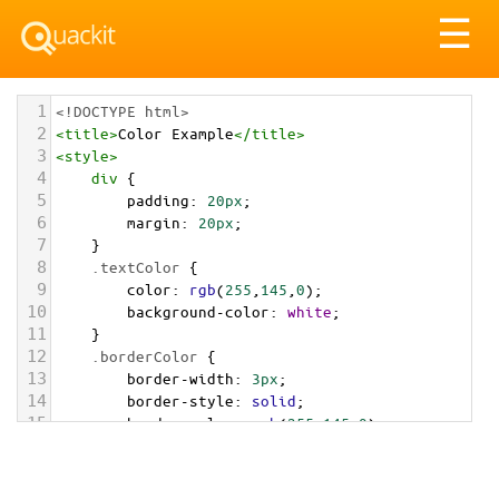
Tog
☰
nav
1
<!DOCTYPE html>
2
<
title
>
Color Example
</
title
>
3
<
style
>
4
div
 {
5
padding
: 
20px
;
6
margin
: 
20px
;
7
    }
8
.textColor
 {
9
color
: 
rgb
(
255
,
145
,
0
);
10
background-color
: 
white
;
11
    }
12
.borderColor
 {
13
border-width
: 
3px
;
14
border-style
: 
solid
;
15
border-color
: 
rgb
(
255
,
145
,
0
);
16
    }
17
.backgroundColor
 {
18
background-color
: 
rgb
(
255
,
145
,
0
);