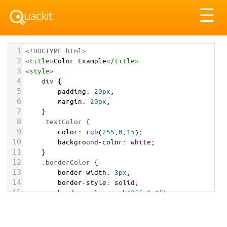
Tog
☰
nav
1
<!DOCTYPE html>
2
<
title
>
Color Example
</
title
>
3
<
style
>
4
div
 {
5
padding
: 
20px
;
6
margin
: 
20px
;
7
    }
8
.textColor
 {
9
color
: 
rgb
(
255
,
0
,
15
);
10
background-color
: 
white
;
11
    }
12
.borderColor
 {
13
border-width
: 
3px
;
14
border-style
: 
solid
;
15
border-color
: 
rgb
(
255
,
0
,
15
);
16
    }
17
.backgroundColor
 {
18
background-color
: 
rgb
(
255
,
0
,
15
);