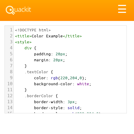
Tog
☰
nav
1
<!DOCTYPE html>
2
<
title
>
Color Example
</
title
>
3
<
style
>
4
div
 {
5
padding
: 
20px
;
6
margin
: 
20px
;
7
    }
8
.textColor
 {
9
color
: 
rgb
(
220
,
204
,
0
);
10
background-color
: 
white
;
11
    }
12
.borderColor
 {
13
border-width
: 
3px
;
14
border-style
: 
solid
;
15
border-color
: 
rgb
(
220
,
204
,
0
);
16
    }
17
.backgroundColor
 {
18
background-color
: 
rgb
(
220
,
204
,
0
);