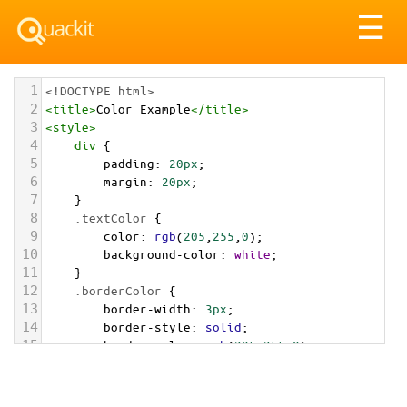
Tog
☰
nav
1
<!DOCTYPE html>
2
<
title
>
Color Example
</
title
>
3
<
style
>
4
div
 {
5
padding
: 
20px
;
6
margin
: 
20px
;
7
    }
8
.textColor
 {
9
color
: 
rgb
(
205
,
255
,
0
);
10
background-color
: 
white
;
11
    }
12
.borderColor
 {
13
border-width
: 
3px
;
14
border-style
: 
solid
;
15
border-color
: 
rgb
(
205
,
255
,
0
);
16
    }
17
.backgroundColor
 {
18
background-color
: 
rgb
(
205
,
255
,
0
);