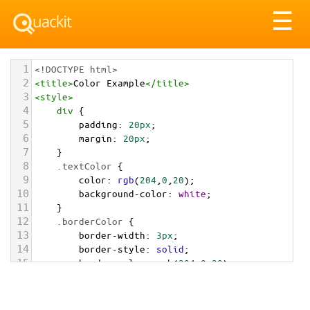
Tog
☰
nav
1
<!DOCTYPE html>
2
<
title
>
Color Example
</
title
>
3
<
style
>
4
div
 {
5
padding
: 
20px
;
6
margin
: 
20px
;
7
    }
8
.textColor
 {
9
color
: 
rgb
(
204
,
0
,
20
);
10
background-color
: 
white
;
11
    }
12
.borderColor
 {
13
border-width
: 
3px
;
14
border-style
: 
solid
;
15
border-color
: 
rgb
(
204
,
0
,
20
);
16
    }
17
.backgroundColor
 {
18
background-color
: 
rgb
(
204
,
0
,
20
);