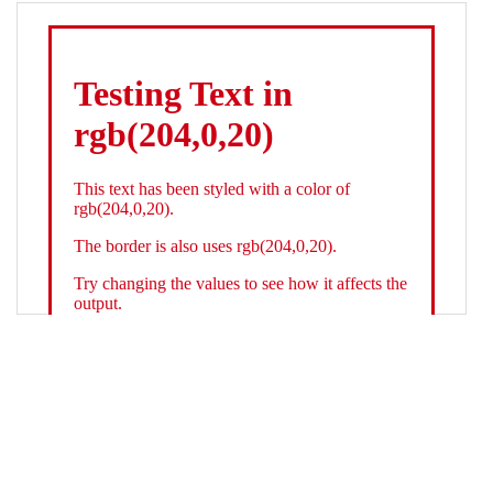
19
color
: 
white
;
20
    }
21
.backgroundGradient
 {
22
background
: 
linear-gradient
(
to
bottom
, 
white
, 
rgb
(
204
,
0
,
20
));
23
color
: 
white
;
24
    }