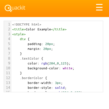
Tog
☰
nav
1
<!DOCTYPE html>
2
<
title
>
Color Example
</
title
>
3
<
style
>
4
div
 {
5
padding
: 
20px
;
6
margin
: 
20px
;
7
    }
8
.textColor
 {
9
color
: 
rgb
(
204
,
0
,
125
);
10
background-color
: 
white
;
11
    }
12
.borderColor
 {
13
border-width
: 
3px
;
14
border-style
: 
solid
;
15
border-color
: 
rgb
(
204
,
0
,
125
);
16
    }
17
.backgroundColor
 {
18
background-color
: 
rgb
(
204
,
0
,
125
);