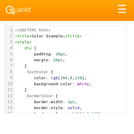
Tog
☰
nav
1
<!DOCTYPE html>
2
<
title
>
Color Example
</
title
>
3
<
style
>
4
div
 {
5
padding
: 
20px
;
6
margin
: 
20px
;
7
    }
8
.textColor
 {
9
color
: 
rgb
(
204
,
0
,
110
);
10
background-color
: 
white
;
11
    }
12
.borderColor
 {
13
border-width
: 
3px
;
14
border-style
: 
solid
;
15
border-color
: 
rgb
(
204
,
0
,
110
);
16
    }
17
.backgroundColor
 {
18
background-color
: 
rgb
(
204
,
0
,
110
);