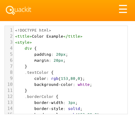
Tog
☰
nav
1
<!DOCTYPE html>
2
<
title
>
Color Example
</
title
>
3
<
style
>
4
div
 {
5
padding
: 
20px
;
6
margin
: 
20px
;
7
    }
8
.textColor
 {
9
color
: 
rgb
(
153
,
80
,
0
);
10
background-color
: 
white
;
11
    }
12
.borderColor
 {
13
border-width
: 
3px
;
14
border-style
: 
solid
;
15
border-color
: 
rgb
(
153
,
80
,
0
);
16
    }
17
.backgroundColor
 {
18
background-color
: 
rgb
(
153
,
80
,
0
);