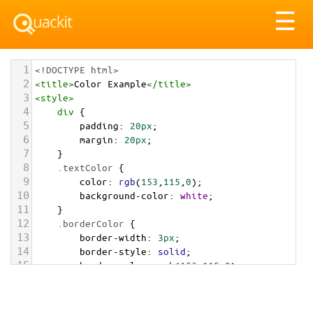
Tog
☰
nav
1
<!DOCTYPE html>
2
<
title
>
Color Example
</
title
>
3
<
style
>
4
div
 {
5
padding
: 
20px
;
6
margin
: 
20px
;
7
    }
8
.textColor
 {
9
color
: 
rgb
(
153
,
115
,
0
);
10
background-color
: 
white
;
11
    }
12
.borderColor
 {
13
border-width
: 
3px
;
14
border-style
: 
solid
;
15
border-color
: 
rgb
(
153
,
115
,
0
);
16
    }
17
.backgroundColor
 {
18
background-color
: 
rgb
(
153
,
115
,
0
);