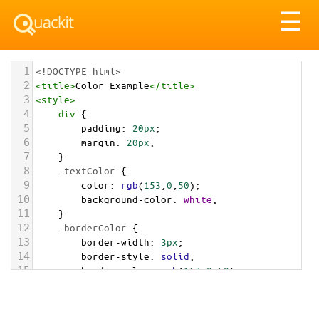
Tog
☰
nav
1
<!DOCTYPE html>
2
<
title
>
Color Example
</
title
>
3
<
style
>
4
div
 {
5
padding
: 
20px
;
6
margin
: 
20px
;
7
    }
8
.textColor
 {
9
color
: 
rgb
(
153
,
0
,
50
);
10
background-color
: 
white
;
11
    }
12
.borderColor
 {
13
border-width
: 
3px
;
14
border-style
: 
solid
;
15
border-color
: 
rgb
(
153
,
0
,
50
);
16
    }
17
.backgroundColor
 {
18
background-color
: 
rgb
(
153
,
0
,
50
);