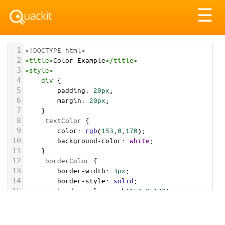
Tog
☰
nav
1
<!DOCTYPE html>
2
<
title
>
Color Example
</
title
>
3
<
style
>
4
div
 {
5
padding
: 
20px
;
6
margin
: 
20px
;
7
    }
8
.textColor
 {
9
color
: 
rgb
(
153
,
0
,
170
);
10
background-color
: 
white
;
11
    }
12
.borderColor
 {
13
border-width
: 
3px
;
14
border-style
: 
solid
;
15
border-color
: 
rgb
(
153
,
0
,
170
);
16
    }
17
.backgroundColor
 {
18
background-color
: 
rgb
(
153
,
0
,
170
);