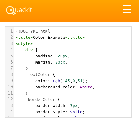
Tog
☰
nav
1
<!DOCTYPE html>
2
<
title
>
Color Example
</
title
>
3
<
style
>
4
div
 {
5
padding
: 
20px
;
6
margin
: 
20px
;
7
    }
8
.textColor
 {
9
color
: 
rgb
(
145
,
0
,
51
);
10
background-color
: 
white
;
11
    }
12
.borderColor
 {
13
border-width
: 
3px
;
14
border-style
: 
solid
;
15
border-color
: 
rgb
(
145
,
0
,
51
);
16
    }
17
.backgroundColor
 {
18
background-color
: 
rgb
(
145
,
0
,
51
);