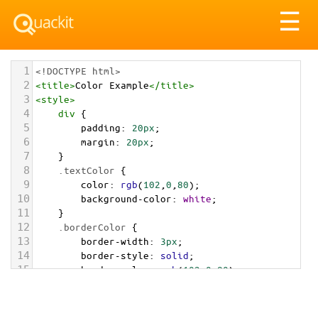
Tog
☰
nav
1
<!DOCTYPE html>
2
<
title
>
Color Example
</
title
>
3
<
style
>
4
div
 {
5
padding
: 
20px
;
6
margin
: 
20px
;
7
    }
8
.textColor
 {
9
color
: 
rgb
(
102
,
0
,
80
);
10
background-color
: 
white
;
11
    }
12
.borderColor
 {
13
border-width
: 
3px
;
14
border-style
: 
solid
;
15
border-color
: 
rgb
(
102
,
0
,
80
);
16
    }
17
.backgroundColor
 {
18
background-color
: 
rgb
(
102
,
0
,
80
);