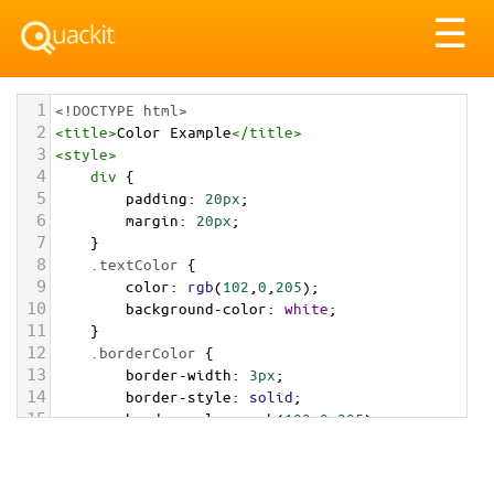
Tog
☰
nav
1
<!DOCTYPE html>
2
<
title
>
Color Example
</
title
>
3
<
style
>
4
div
 {
5
padding
: 
20px
;
6
margin
: 
20px
;
7
    }
8
.textColor
 {
9
color
: 
rgb
(
102
,
0
,
205
);
10
background-color
: 
white
;
11
    }
12
.borderColor
 {
13
border-width
: 
3px
;
14
border-style
: 
solid
;
15
border-color
: 
rgb
(
102
,
0
,
205
);
16
    }
17
.backgroundColor
 {
18
background-color
: 
rgb
(
102
,
0
,
205
);