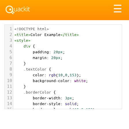
Tog
☰
nav
1
<!DOCTYPE html>
2
<
title
>
Color Example
</
title
>
3
<
style
>
4
div
 {
5
padding
: 
20px
;
6
margin
: 
20px
;
7
    }
8
.textColor
 {
9
color
: 
rgb
(
10
,
0
,
153
);
10
background-color
: 
white
;
11
    }
12
.borderColor
 {
13
border-width
: 
3px
;
14
border-style
: 
solid
;
15
border-color
: 
rgb
(
10
,
0
,
153
);
16
    }
17
.backgroundColor
 {
18
background-color
: 
rgb
(
10
,
0
,
153
);