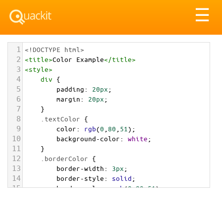
Tog
☰
nav
1
<!DOCTYPE html>
2
<
title
>
Color Example
</
title
>
3
<
style
>
4
div
 {
5
padding
: 
20px
;
6
margin
: 
20px
;
7
    }
8
.textColor
 {
9
color
: 
rgb
(
0
,
80
,
51
);
10
background-color
: 
white
;
11
    }
12
.borderColor
 {
13
border-width
: 
3px
;
14
border-style
: 
solid
;
15
border-color
: 
rgb
(
0
,
80
,
51
);
16
    }
17
.backgroundColor
 {
18
background-color
: 
rgb
(
0
,
80
,
51
);