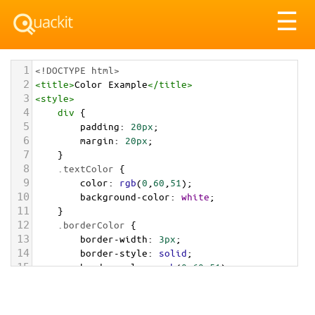
Tog
☰
nav
1
<!DOCTYPE html>
2
<
title
>
Color Example
</
title
>
3
<
style
>
4
div
 {
5
padding
: 
20px
;
6
margin
: 
20px
;
7
    }
8
.textColor
 {
9
color
: 
rgb
(
0
,
60
,
51
);
10
background-color
: 
white
;
11
    }
12
.borderColor
 {
13
border-width
: 
3px
;
14
border-style
: 
solid
;
15
border-color
: 
rgb
(
0
,
60
,
51
);
16
    }
17
.backgroundColor
 {
18
background-color
: 
rgb
(
0
,
60
,
51
);