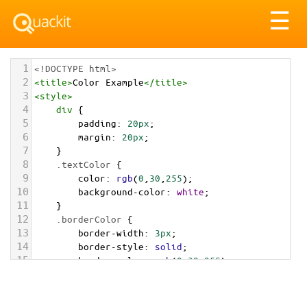
Tog
☰
nav
1
<!DOCTYPE html>
2
<
title
>
Color Example
</
title
>
3
<
style
>
4
div
 {
5
padding
: 
20px
;
6
margin
: 
20px
;
7
    }
8
.textColor
 {
9
color
: 
rgb
(
0
,
30
,
255
);
10
background-color
: 
white
;
11
    }
12
.borderColor
 {
13
border-width
: 
3px
;
14
border-style
: 
solid
;
15
border-color
: 
rgb
(
0
,
30
,
255
);
16
    }
17
.backgroundColor
 {
18
background-color
: 
rgb
(
0
,
30
,
255
);