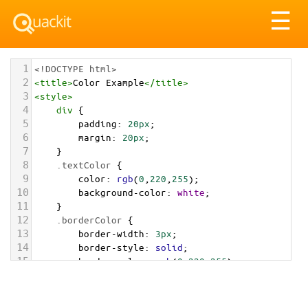
Tog
☰
nav
1
<!DOCTYPE html>
2
<
title
>
Color Example
</
title
>
3
<
style
>
4
div
 {
5
padding
: 
20px
;
6
margin
: 
20px
;
7
    }
8
.textColor
 {
9
color
: 
rgb
(
0
,
220
,
255
);
10
background-color
: 
white
;
11
    }
12
.borderColor
 {
13
border-width
: 
3px
;
14
border-style
: 
solid
;
15
border-color
: 
rgb
(
0
,
220
,
255
);
16
    }
17
.backgroundColor
 {
18
background-color
: 
rgb
(
0
,
220
,
255
);