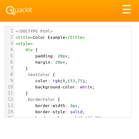
Tog
☰
nav
1
<!DOCTYPE html>
2
<
title
>
Color Example
</
title
>
3
<
style
>
4
div
 {
5
padding
: 
20px
;
6
margin
: 
20px
;
7
    }
8
.textColor
 {
9
color
: 
rgb
(
0
,
153
,
75
);
10
background-color
: 
white
;
11
    }
12
.borderColor
 {
13
border-width
: 
3px
;
14
border-style
: 
solid
;
15
border-color
: 
rgb
(
0
,
153
,
75
);
16
    }
17
.backgroundColor
 {
18
background-color
: 
rgb
(
0
,
153
,
75
);