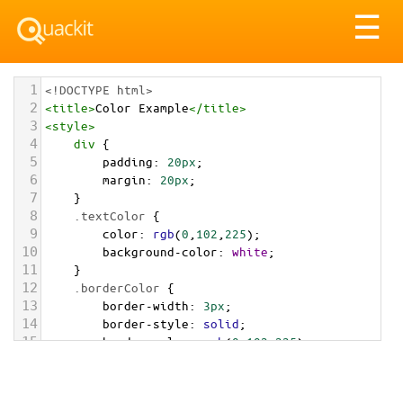
Tog
☰
nav
1
<!DOCTYPE html>
2
<
title
>
Color Example
</
title
>
3
<
style
>
4
div
 {
5
padding
: 
20px
;
6
margin
: 
20px
;
7
    }
8
.textColor
 {
9
color
: 
rgb
(
0
,
102
,
225
);
10
background-color
: 
white
;
11
    }
12
.borderColor
 {
13
border-width
: 
3px
;
14
border-style
: 
solid
;
15
border-color
: 
rgb
(
0
,
102
,
225
);
16
    }
17
.backgroundColor
 {
18
background-color
: 
rgb
(
0
,
102
,
225
);