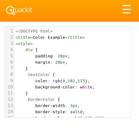
Tog
☰
nav
1
<!DOCTYPE html>
2
<
title
>
Color Example
</
title
>
3
<
style
>
4
div
 {
5
padding
: 
20px
;
6
margin
: 
20px
;
7
    }
8
.textColor
 {
9
color
: 
rgb
(
0
,
102
,
155
);
10
background-color
: 
white
;
11
    }
12
.borderColor
 {
13
border-width
: 
3px
;
14
border-style
: 
solid
;
15
border-color
: 
rgb
(
0
,
102
,
155
);
16
    }
17
.backgroundColor
 {
18
background-color
: 
rgb
(
0
,
102
,
155
);