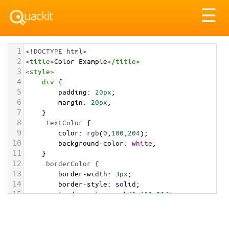
Tog
☰
nav
1
<!DOCTYPE html>
2
<
title
>
Color Example
</
title
>
3
<
style
>
4
div
 {
5
padding
: 
20px
;
6
margin
: 
20px
;
7
    }
8
.textColor
 {
9
color
: 
rgb
(
0
,
100
,
204
);
10
background-color
: 
white
;
11
    }
12
.borderColor
 {
13
border-width
: 
3px
;
14
border-style
: 
solid
;
15
border-color
: 
rgb
(
0
,
100
,
204
);
16
    }
17
.backgroundColor
 {
18
background-color
: 
rgb
(
0
,
100
,
204
);