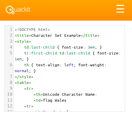
Tog
☰
nav
1
<!DOCTYPE html>
2
<
title
>
Character Set Example
</
title
>
3
<
style
>
4
td
:
last-child
 { 
font-size
: 
3em
; }
5
tr
:
first-child
td
:
last-child
 { 
font-size
: 
1em
; }
6
th
 { 
text-align
: 
left
; 
font-weight
: 
normal
; }
7
</
style
>
8
<
table
>
9
<
tr
>
10
<
th
>
Unicode Character Name:
11
<
td
>
flag Wales  
12
<
tr
>
13
<
th
>
Hexadecimal:
14
<
td
>
&#x1F3F4;&#xE0067;&#xE0062;&#xE0077;&#xE0
06C;&#xE0073;&#xE007F;