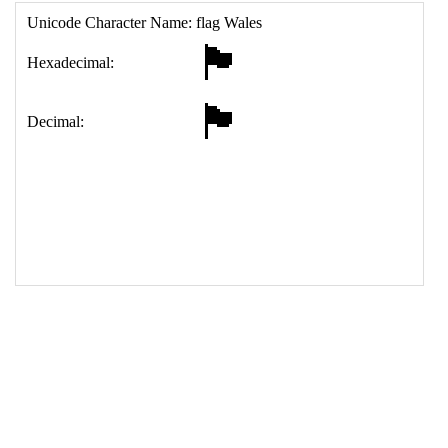
15
<
tr
>
16
<
th
>
Decimal:
17
<
td
>
&#127988;&#917607;&#917602;&#917623;&#917
612;&#917619;&#917631;
18
</
table
>